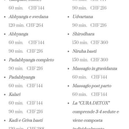
60 min. CHF 144
90 min. CHF 216
Abhyanga e svedana
Udvartana
120 min. CHF 264
90 min. CHF 216
Abhyanga
Shirodhara
60 min. CHF 144
150 min. CHF 360
90 min. CHF 216
Niruha basti
Padabhyanga completo
150 min. CHF 360
90 min. CHF 216
Massagio in gravidanza
Padabhyanga
60 min. CHF 144
60 min. CHF 144
Massagio post parto
Kalari
60 min. CHF 144
60 min. CHF 144
La “CURA DETOX”
90 min. CHF 216
comprende 3-4 sedute e
Kadi e Griva basti
viene composta